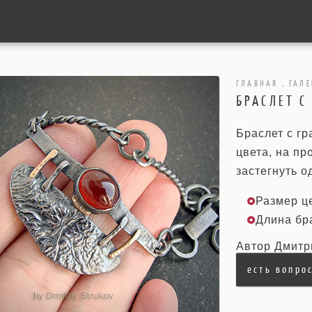
ГЛАВНАЯ
.
ГАЛЕ
БРАСЛЕТ С
Браслет с г
цвета, на пр
застегнуть о
Размер це
Длина бра
Автор Дмитр
есть вопро