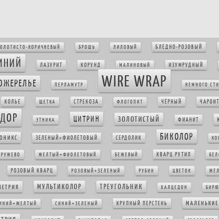
БЛЕДНО-РОЗОВЫЙ
ОЛОТИСТО-КОРИЧНЕВЫЙ
БРОШЬ
ЛИЛОВЫЙ
ИНИЙ
ЛАЗУРИТ
КОРУНД
ИЗУМРУДНЫЙ
МАЛИНОВЫЙ
WIRE WRAP
ОЖЕРЕЛЬЕ
ПЕРЛАМУТР
НЕМНОГО СТ
КОЛЬЕ
СТРЕКОЗА
ЧЁРНЫЙ
ЧАРОИ
ЩЕТКА
ФЛОГОПИТ
АДОР
ЦИТРИН
ЗОЛОТИСТЫЙ
ФИАНИТ
ЭТНИКА
БИКОЛОР
ОНИКС
ЗЕЛЕНЫЙ+ФИОЛЕТОВЫЙ
СЕРДОЛИК
КО
КВАРЦ РУТИЛ
КРУЖЕВО
ЖЕЛТЫЙ+ФИОЛЕТОВЫЙ
БЕЖЕВЫЙ
БЕЛ
РОЗОВЫЙ КВАРЦ
РОЗОВЫЙ+ЗЕЛЕНЫЙ
РУБИН
ЦВЕТОК
ЖЕ
МУЛЬТИКОЛОР
ТРЕУГОЛЬНИК
МЕТРИЯ
ХАЛЦЕДОН
БИРЮ
МАЛЕНЬКИЕ
КРУПНЫЙ ПЕРСТЕНЬ
ИНИЙ+ЖЕЛТЫЙ
СИНИЙ+ЗЕЛЕНЫЙ