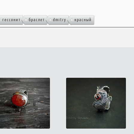
,
,
,
гессонит
браслет
dmitry
красный