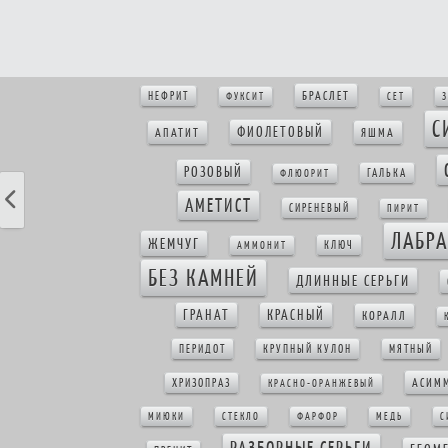
БРАСЛЕТ
НЕФРИТ
ФУКСИТ
СЕТ
З
С
ФИОЛЕТОВЫЙ
АПАТИТ
ЯШМА
РОЗОВЫЙ
ГАЛЬКА
ФЛЮОРИТ
АМЕТИСТ
СИРЕНЕВЫЙ
ПИРИТ
ЛАБР
ЖЕМЧУГ
КЛЮЧ
АММОНИТ
БЕЗ КАМНЕЙ
ДЛИННЫЕ СЕРЬГИ
ГРАНАТ
КРАСНЫЙ
КОРАЛЛ
ПЕРИДОТ
КРУПНЫЙ КУЛОН
МЯТНЫЙ
АСИМ
ХРИЗОПРАЗ
КРАСНО-ОРАНЖЕВЫЙ
МИЮКИ
СТЕКЛО
ФАРФОР
МЕДЬ
С