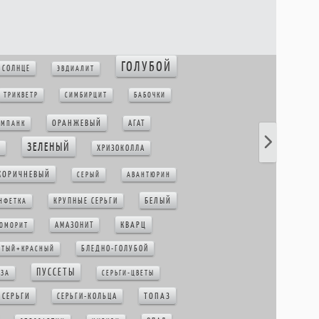
ГОЛУБОЙ
СОЛНЦЕ
ЭВДИАЛИТ
ТРИКВЕТР
СИМБИРЦИТ
БАБОЧКИ
ОРАНЖЕВЫЙ
АГАТ
ИМПАНК
ЗЕЛЕНЫЙ
Т
ХРИЗОКОЛЛА
КОРИЧНЕВЫЙ
СЕРЫЙ
АВАНТЮРИН
БЕЛЫЙ
КРУПНЫЕ СЕРЬГИ
НФЕТКА
КВАРЦ
АМАЗОНИТ
ОМОРИТ
БЛЕДНО-ГОЛУБОЙ
ЛТЫЙ+КРАСНЫЙ
ПУССЕТЫ
ЗА
СЕРЬГИ-ЦВЕТЫ
 СЕРЬГИ
ТОПАЗ
СЕРЬГИ-КОЛЬЦА