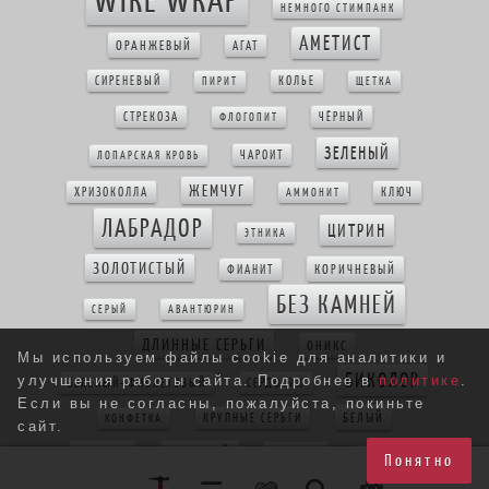
НЕМНОГО СТИМПАНК
АМЕТИСТ
ОРАНЖЕВЫЙ
АГАТ
СИРЕНЕВЫЙ
КОЛЬЕ
ПИРИТ
ЩЕТКА
СТРЕКОЗА
ЧЁРНЫЙ
ФЛОГОПИТ
ЗЕЛЕНЫЙ
ЧАРОИТ
ЛОПАРСКАЯ КРОВЬ
ЖЕМЧУГ
ХРИЗОКОЛЛА
КЛЮЧ
АММОНИТ
ЛАБРАДОР
ЦИТРИН
ЭТНИКА
ЗОЛОТИСТЫЙ
КОРИЧНЕВЫЙ
ФИАНИТ
БЕЗ КАМНЕЙ
СЕРЫЙ
АВАНТЮРИН
ДЛИННЫЕ СЕРЬГИ
ОНИКС
Мы используем файлы cookie для аналитики и
БИКОЛОР
улучшения работы сайта. Подробнее в
политике
.
ЗЕЛЕНЫЙ+ФИОЛЕТОВЫЙ
СЕРДОЛИК
Если вы не согласны, пожалуйста, покиньте
БЕЛЫЙ
КРУПНЫЕ СЕРЬГИ
КОНФЕТКА
сайт.
ГРАНАТ
КРАСНЫЙ
КОРАЛЛ
КРУЖЕВО
Понятно