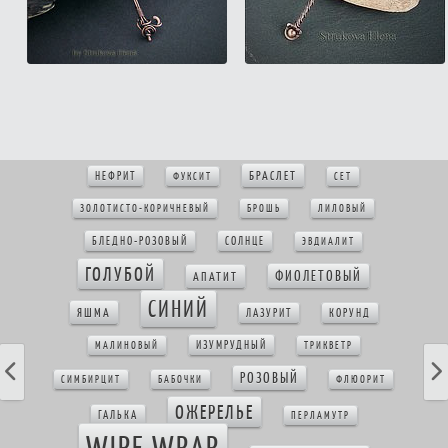
БРАСЛЕТ
НЕФРИТ
ФУКСИТ
СЕТ
ЗОЛОТИСТО-КОРИЧНЕВЫЙ
БРОШЬ
ЛИЛОВЫЙ
БЛЕДНО-РОЗОВЫЙ
СОЛНЦЕ
ЭВДИАЛИТ
ГОЛУБОЙ
ФИОЛЕТОВЫЙ
АПАТИТ
СИНИЙ
ЯШМА
ЛАЗУРИТ
КОРУНД
ИЗУМРУДНЫЙ
МАЛИНОВЫЙ
ТРИКВЕТР
РОЗОВЫЙ
СИМБИРЦИТ
БАБОЧКИ
ФЛЮОРИТ
ОЖЕРЕЛЬЕ
ГАЛЬКА
ПЕРЛАМУТР
WIRE WRAP