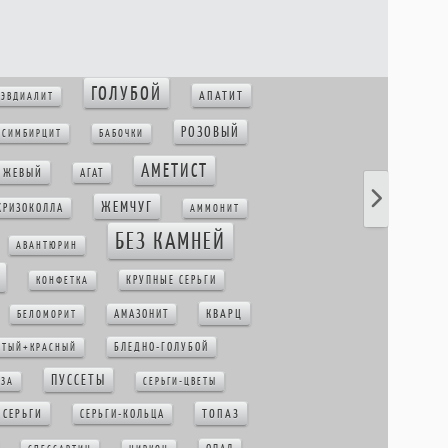
ГОЛУБОЙ
АПАТИТ
ЭВДИАЛИТ
РОЗОВЫЙ
СИМБИРЦИТ
БАБОЧКИ
АМЕТИСТ
НЖЕВЫЙ
АГАТ
ЖЕМЧУГ
ХРИЗОКОЛЛА
АММОНИТ
БЕЗ КАМНЕЙ
АВАНТЮРИН
КРУПНЫЕ СЕРЬГИ
КОНФЕТКА
КВАРЦ
АМАЗОНИТ
БЕЛОМОРИТ
БЛЕДНО-ГОЛУБОЙ
ЛТЫЙ+КРАСНЫЙ
ПУССЕТЫ
ЗА
СЕРЬГИ-ЦВЕТЫ
 СЕРЬГИ
ТОПАЗ
СЕРЬГИ-КОЛЬЦА