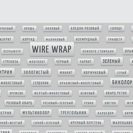
БЛЕДНО-РОЗОВЫЙ
СОЛНЦЕ
ИЧНЕВЫЙ
БРОШЬ
ЛИЛОВЫЙ
АЗУРИТ
КОРУНД
ИЗУМРУДНЫЙ
МАЛИНОВЫЙ
ТРИКВЕТР
WIRE WRAP
ОРА
ПЕРЛАМУТР
НЕМНОГО СТИМПАНК
ЗЕЛЕНЫЙ
СТРЕКОЗА
ЧЁРНЫЙ
ЧАРОИТ
ФЛОГОПИТ
ИТРИН
ЗОЛОТИСТЫЙ
КОРИЧНЕВЫЙ
ФИАНИТ
СЕРЫЙ
БИКОЛОР
+ФИОЛЕТОВЫЙ
СЕРДОЛИК
ОРАНЖЕВЫЙ+ФИОЛЕТОВЫЙ
КВАРЦ РУТИЛ
КРУЖЕВО
ЖЕЛТЫЙ+ФИОЛЕТОВЫЙ
БЕЖЕВЫЙ
РОЗОВЫЙ КВАРЦ
РОЗОВЫЙ+ЗЕЛЕНЫЙ
РУБИН
ЦВЕТОК
ЖЕ
МУЛЬТИКОЛОР
ТРЕУГОЛЬНИК
МЕТРИЯ
ХАЛЦЕДОН
БИРЮ
МАЛЕНЬКИЕ
КРУПНЫЙ ПЕРСТЕНЬ
ИНИЙ+ЖЕЛТЫЙ
СИНИЙ+ЗЕЛЕНЫЙ