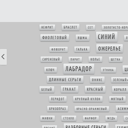
БРАСЛЕТ
НЕФРИТ
СЕТ
ЗОЛОТИСТО-КОР
СИНИЙ
ФИОЛЕТОВЫЙ
ЯШМА
Л
ОЖЕРЕЛЬЕ
ГАЛЬКА
ФЛЮОРИТ
СИРЕНЕВЫЙ
КОЛЬЕ
ПИРИТ
ЩЕТКА
ЛАБРАДОР
Ц
КЛЮЧ
ЭТНИКА
ДЛИННЫЕ СЕРЬГИ
ОНИКС
ЗЕЛЕНЫЙ
ГРАНАТ
КРАСНЫЙ
БЕЛЫЙ
КОРАЛЛ
ПЕРИДОТ
КРУПНЫЙ КУЛОН
МЯТНЫЙ
АСИМ
ХРИЗОПРАЗ
КРАСНО-ОРАНЖЕВЫЙ
МИЮКИ
СТЕКЛО
ФАРФОР
МЕДЬ
С
РАЗБОРНЫЕ СЕРЬГИ