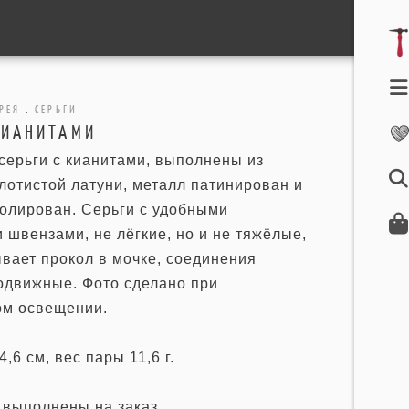
РЕЯ
.
СЕРЬГИ
КИАНИТАМИ
серьги с кианитами, выполнены из
лотистой латуни, металл патинирован и
полирован. Серьги с удобными
швензами, не лёгкие, но и не тяжёлые,
вает прокол в мочке, соединения
одвижные. Фото сделано при
ом освещении.
,6 см, вес пары 11,6 г.
 выполнены на заказ.