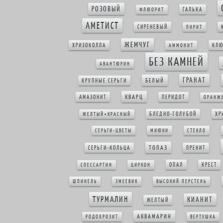
РОЗОВЫЙ
ГАЛЬКА
ФЛЮОРИТ
АМЕТИСТ
СИРЕНЕВЫЙ
ПИРИТ
ЖЕМЧУГ
ХРИЗОКОЛЛА
КЛ
АММОНИТ
БЕЗ КАМНЕЙ
АВАНТЮРИН
ГРАНАТ
БЕЛЫЙ
КРУПНЫЕ СЕРЬГИ
КВАРЦ
АМАЗОНИТ
ПЕРИДОТ
ОРАНЖ
БЛЕДНО-ГОЛУБОЙ
ХР
ЖЕЛТЫЙ+КРАСНЫЙ
СЕРЬГИ-ЦВЕТЫ
МИЮКИ
СТЕКЛО
ТОПАЗ
СЕРЬГИ-КОЛЬЦА
ПРЕНИТ
ОПАЛ
КРЕСТ
СПЕССАРТИН
ЦИРКОН
ШПИНЕЛЬ
ЗМЕЕВИК
ВЫСОКИЙ ПЕРСТЕНЬ
ТУРМАЛИН
КИАНИТ
ЖЕЛТЫЙ
АКВАМАРИН
РОДОХРОЗИТ
ВЕРТУШКА