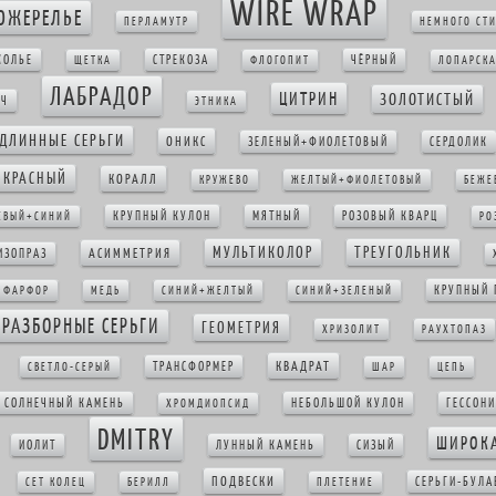
WIRE WRAP
ОЖЕРЕЛЬЕ
ПЕРЛАМУТР
НЕМНОГО СТ
КОЛЬЕ
СТРЕКОЗА
ЧЁРНЫЙ
ЩЕТКА
ФЛОГОПИТ
ЛОПАРСКА
ЛАБРАДОР
ЦИТРИН
ЗОЛОТИСТЫЙ
ЮЧ
ЭТНИКА
ДЛИННЫЕ СЕРЬГИ
ОНИКС
ЗЕЛЕНЫЙ+ФИОЛЕТОВЫЙ
СЕРДОЛИК
КРАСНЫЙ
КОРАЛЛ
КРУЖЕВО
ЖЕЛТЫЙ+ФИОЛЕТОВЫЙ
БЕЖЕ
КРУПНЫЙ КУЛОН
МЯТНЫЙ
РОЗОВЫЙ КВАРЦ
ЕВЫЙ+СИНИЙ
РО
МУЛЬТИКОЛОР
ТРЕУГОЛЬНИК
АСИММЕТРИЯ
ИЗОПРАЗ
КРУПНЫЙ 
ФАРФОР
МЕДЬ
СИНИЙ+ЖЕЛТЫЙ
СИНИЙ+ЗЕЛЕНЫЙ
РАЗБОРНЫЕ СЕРЬГИ
ГЕОМЕТРИЯ
ХРИЗОЛИТ
РАУХТОПАЗ
КВАДРАТ
ТРАНСФОРМЕР
СВЕТЛО-СЕРЫЙ
ШАР
ЦЕПЬ
СОЛНЕЧНЫЙ КАМЕНЬ
НЕБОЛЬШОЙ КУЛОН
ГЕССОНИ
ХРОМДИОПСИД
DMITRY
ШИРОК
ИОЛИТ
ЛУННЫЙ КАМЕНЬ
СИЗЫЙ
ПОДВЕСКИ
СЕРЬГИ-БУЛА
СЕТ КОЛЕЦ
БЕРИЛЛ
ПЛЕТЕНИЕ