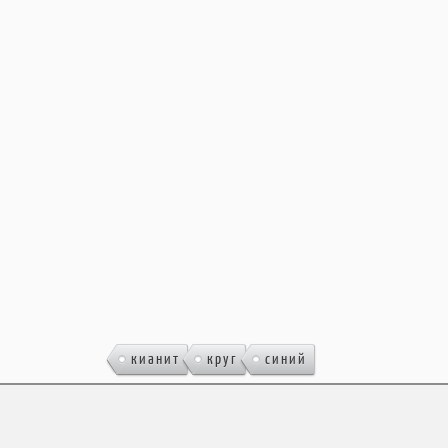
,
,
кианит
круг
синий