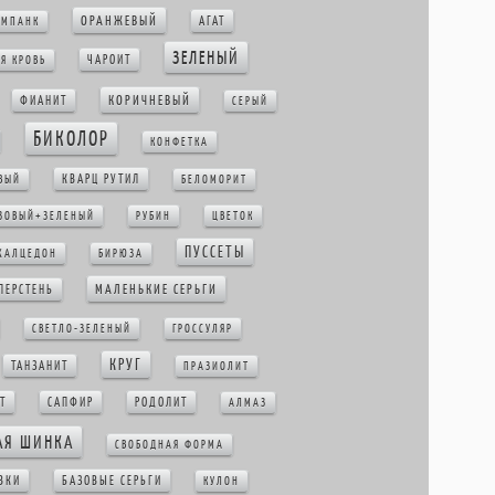
ОРАНЖЕВЫЙ
АГАТ
ИМПАНК
ЗЕЛЕНЫЙ
ЧАРОИТ
Я КРОВЬ
КОРИЧНЕВЫЙ
ФИАНИТ
СЕРЫЙ
БИКОЛОР
КОНФЕТКА
КВАРЦ РУТИЛ
ВЫЙ
БЕЛОМОРИТ
ЗОВЫЙ+ЗЕЛЕНЫЙ
РУБИН
ЦВЕТОК
ПУССЕТЫ
ХАЛЦЕДОН
БИРЮЗА
МАЛЕНЬКИЕ СЕРЬГИ
ПЕРСТЕНЬ
СВЕТЛО-ЗЕЛЕНЫЙ
ГРОССУЛЯР
КРУГ
ТАНЗАНИТ
ПРАЗИОЛИТ
Т
САПФИР
РОДОЛИТ
АЛМАЗ
АЯ ШИНКА
СВОБОДНАЯ ФОРМА
ВКИ
БАЗОВЫЕ СЕРЬГИ
КУЛОН