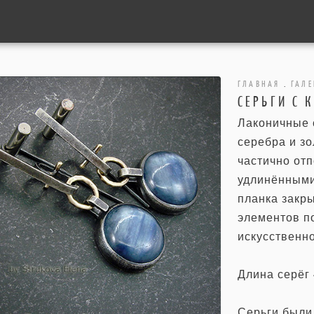
ГЛАВНАЯ
.
ГАЛЕ
СЕРЬГИ С 
Лаконичные 
серебра и зо
частично от
удлинёнными 
планка закры
элементов п
искусственн
Длина серёг 4
Серьги были