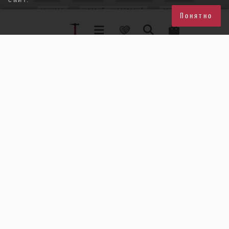
КРУЖЕВО
ЖЕЛТЫЙ+ФИОЛЕТОВЫЙ
БЕЖЕВЫЙ
Понятно
КВАРЦ РУТИЛ
АМАЗОНИТ
БЕЛОМОРИТ
КВАРЦ
ПЕРИДОТ
КРУПНЫЙ КУЛОН
МЯТНЫЙ
РОЗОВЫЙ КВАРЦ
РОЗОВЫЙ+ЗЕЛЕНЫЙ
РУБИН
ЦВЕТОК
ЖЕЛТЫЙ+КРАСНЫЙ
АСИММЕТРИЯ
БЛЕДНО-ГОЛУБОЙ
ХРИЗОПРАЗ
МУЛЬТИКОЛОР
ТРЕУГОЛЬНИК
ХАЛЦЕДОН
ПУССЕТЫ
БИРЮЗА
СЕРЬГИ-ЦВЕТЫ
МИЮКИ
СТЕКЛО
ФАРФОР
МЕДЬ
СИНИЙ+ЖЕЛТЫЙ
КРУПНЫЙ ПЕРСТЕНЬ
СИНИЙ+ЗЕЛЕНЫЙ
МАЛЕНЬКИЕ СЕРЬГИ
ТОПАЗ
СЕРЬГИ-КОЛЬЦА
РАЗБОРНЫЕ СЕРЬГИ
ПРЕНИТ
ГЕОМЕТРИЯ
ХРИЗОЛИТ
РАУХТОПАЗ