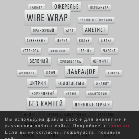
ОЖЕРЕЛЬЕ
ГАЛЬКА
ПЕРЛАМУТР
WIRE WRAP
НЕМНОГО СТИМПАНК
АМЕТИСТ
ОРАНЖЕВЫЙ
АГАТ
СИРЕНЕВЫЙ
КОЛЬЕ
ПИРИТ
ЩЕТКА
СТРЕКОЗА
ЧЁРНЫЙ
ЧАРОИТ
ФЛОГОПИТ
ЗЕЛЕНЫЙ
ЖЕМЧУГ
ХРИЗОКОЛЛА
ЛАБРАДОР
КЛЮЧ
АММОНИТ
ЭТНИКА
ЦИТРИН
ЗОЛОТИСТЫЙ
ФИАНИТ
КОРИЧНЕВЫЙ
СЕРЫЙ
АВАНТЮРИН
БЕЗ КАМНЕЙ
ДЛИННЫЕ СЕРЬГИ
ОНИКС
ЗЕЛЕНЫЙ+ФИОЛЕТОВЫЙ
СЕРДОЛИК
Мы используем файлы cookie для аналитики и
БИКОЛОР
КРУПНЫЕ СЕРЬГИ
КОНФЕТКА
улучшения работы сайта. Подробнее в
политике
.
Если вы не согласны, пожалуйста, покиньте
ГРАНАТ
КРАСНЫЙ
БЕЛЫЙ
КОРАЛЛ
сайт.