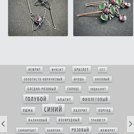
БРАСЛЕТ
НЕФРИТ
ФУКСИТ
СЕТ
ЗОЛОТИСТО-КОРИЧНЕВЫЙ
БРОШЬ
ЛИЛОВЫЙ
БЛЕДНО-РОЗОВЫЙ
СОЛНЦЕ
ЭВДИАЛИТ
ГОЛУБОЙ
ФИОЛЕТОВЫЙ
АПАТИТ
СИНИЙ
ЯШМА
ЛАЗУРИТ
КОРУНД
ИЗУМРУДНЫЙ
МАЛИНОВЫЙ
ТРИКВЕТР
РОЗОВЫЙ
СИМБИРЦИТ
БАБОЧКИ
ФЛЮОРИТ