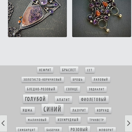
БРАСЛЕТ
НЕФРИТ
СЕТ
ЗОЛОТИСТО-КОРИЧНЕВЫЙ
БРОШЬ
ЛИЛОВЫЙ
БЛЕДНО-РОЗОВЫЙ
СОЛНЦЕ
ЭВДИАЛИТ
ГОЛУБОЙ
ФИОЛЕТОВЫЙ
АПАТИТ
СИНИЙ
ЯШМА
ЛАЗУРИТ
КОРУНД
ИЗУМРУДНЫЙ
МАЛИНОВЫЙ
ТРИКВЕТР
РОЗОВЫЙ
СИМБИРЦИТ
БАБОЧКИ
ФЛЮОРИТ