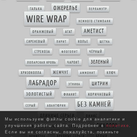
ОЖЕРЕЛЬЕ
ГАЛЬКА
ПЕРЛАМУТР
WIRE WRAP
НЕМНОГО СТИМПАНК
АМЕТИСТ
ОРАНЖЕВЫЙ
АГАТ
СИРЕНЕВЫЙ
КОЛЬЕ
ПИРИТ
ЩЕТКА
СТРЕКОЗА
ЧЁРНЫЙ
ФЛОГОПИТ
ЗЕЛЕНЫЙ
ЧАРОИТ
ЛОПАРСКАЯ КРОВЬ
ЖЕМЧУГ
ХРИЗОКОЛЛА
КЛЮЧ
АММОНИТ
ЛАБРАДОР
ЦИТРИН
ЭТНИКА
ЗОЛОТИСТЫЙ
КОРИЧНЕВЫЙ
ФИАНИТ
БЕЗ КАМНЕЙ
СЕРЫЙ
АВАНТЮРИН
ДЛИННЫЕ СЕРЬГИ
ОНИКС
Мы используем файлы cookie для аналитики и
БИКОЛОР
улучшения работы сайта. Подробнее в
политике
.
ЗЕЛЕНЫЙ+ФИОЛЕТОВЫЙ
СЕРДОЛИК
Если вы не согласны, пожалуйста, покиньте
БЕЛЫЙ
КРУПНЫЕ СЕРЬГИ
КОНФЕТКА