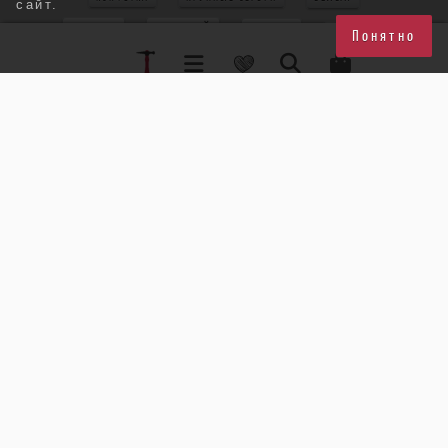
сайт.
ГРАНАТ
КРАСНЫЙ
КОРАЛЛ
КРУЖЕВО
Понятно
КВАРЦ РУТИЛ
ЖЕЛТЫЙ+ФИОЛЕТОВЫЙ
БЕЖЕВЫЙ
КВАРЦ
АМАЗОНИТ
ПЕРИДОТ
БЕЛОМОРИТ
КРУПНЫЙ КУЛОН
МЯТНЫЙ
РОЗОВЫЙ КВАРЦ
РОЗОВЫЙ+ЗЕЛЕНЫЙ
РУБИН
ЦВЕТОК
БЛЕДНО-ГОЛУБОЙ
ХРИЗОПРАЗ
ЖЕЛТЫЙ+КРАСНЫЙ
АСИММЕТРИЯ
КРАСНО-ОРАНЖЕВЫЙ
МУЛЬТИКОЛОР
ТРЕУГОЛЬНИК
ХАЛЦЕДОН
ПУССЕТЫ
БИРЮЗА
СЕРЬГИ-ЦВЕТЫ
МИЮКИ
СТЕКЛО
ФАРФОР
МЕДЬ
СИНИЙ+ЖЕЛТЫЙ
КРУПНЫЙ ПЕРСТЕНЬ
СИНИЙ+ЗЕЛЕНЫЙ
МАЛЕНЬКИЕ СЕРЬГИ
ТОПАЗ
СЕРЬГИ-КОЛЬЦА
РАЗБОРНЫЕ СЕРЬГИ
ПРЕНИТ