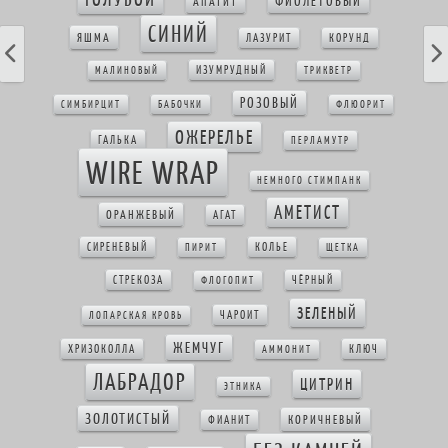
ФИОЛЕТОВЫЙ
АПАТИТ
СИНИЙ
ЯШМА
ЛАЗУРИТ
КОРУНД
ИЗУМРУДНЫЙ
МАЛИНОВЫЙ
ТРИКВЕТР
РОЗОВЫЙ
СИМБИРЦИТ
БАБОЧКИ
ФЛЮОРИТ
ОЖЕРЕЛЬЕ
ГАЛЬКА
ПЕРЛАМУТР
WIRE WRAP
НЕМНОГО СТИМПАНК
АМЕТИСТ
ОРАНЖЕВЫЙ
АГАТ
СИРЕНЕВЫЙ
КОЛЬЕ
ПИРИТ
ЩЕТКА
СТРЕКОЗА
ЧЁРНЫЙ
ФЛОГОПИТ
ЗЕЛЕНЫЙ
ЧАРОИТ
ЛОПАРСКАЯ КРОВЬ
ЖЕМЧУГ
ХРИЗОКОЛЛА
КЛЮЧ
АММОНИТ
ЛАБРАДОР
ЦИТРИН
ЭТНИКА
ЗОЛОТИСТЫЙ
КОРИЧНЕВЫЙ
ФИАНИТ