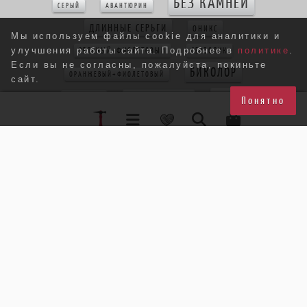
БЕЗ КАМНЕЙ
СЕРЫЙ
АВАНТЮРИН
ДЛИННЫЕ СЕРЬГИ
ОНИКС
Мы используем файлы cookie для аналитики и
улучшения работы сайта. Подробнее в
политике
.
ЗЕЛЕНЫЙ+ФИОЛЕТОВЫЙ
СЕРДОЛИК
Если вы не согласны, пожалуйста, покиньте
БИКОЛОР
ОРАНЖЕВЫЙ+ФИОЛЕТОВЫЙ
сайт.
БЕЛЫЙ
КРУПНЫЕ СЕРЬГИ
КОНФЕТКА
Понятно
ГРАНАТ
КРАСНЫЙ
КОРАЛЛ
КРУЖЕВО
КВАРЦ РУТИЛ
ЖЕЛТЫЙ+ФИОЛЕТОВЫЙ
БЕЖЕВЫЙ
КВАРЦ
АМАЗОНИТ
ПЕРИДОТ
БЕЛОМОРИТ
КРУПНЫЙ КУЛОН
МЯТНЫЙ
РОЗОВЫЙ КВАРЦ
РОЗОВЫЙ+ЗЕЛЕНЫЙ
РУБИН
ЦВЕТОК
БЛЕДНО-ГОЛУБОЙ
ХРИЗОПРАЗ
ЖЕЛТЫЙ+КРАСНЫЙ
АСИММЕТРИЯ
КРАСНО-ОРАНЖЕВЫЙ
МУЛЬТИКОЛОР
ТРЕУГОЛЬНИК
ХАЛЦЕДОН
ПУССЕТЫ
БИРЮЗА
СЕРЬГИ-ЦВЕТЫ
МИЮКИ