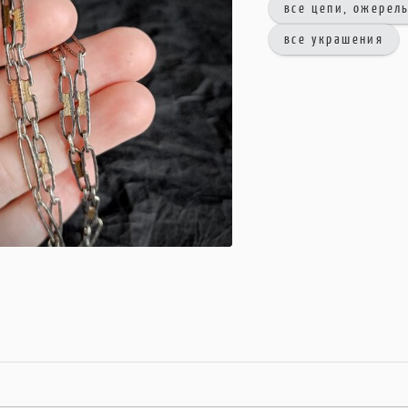
все цепи, ожерель
все украшения