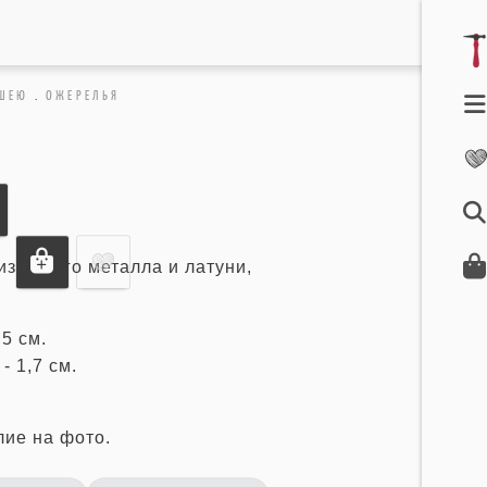
 ШЕЮ
.
ОЖЕРЕЛЬЯ
з белого металла и латуни,
5 см.
- 1,7 см.
лие на фото.