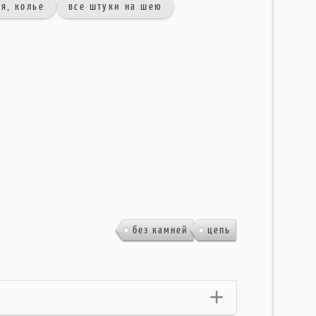
я, колье
все штуки на шею
,
без камней
цепь