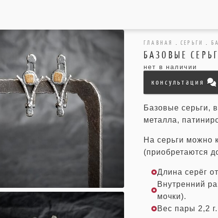
ГЛАВНАЯ
.
СЕРЬГИ
.
Б
БАЗОВЫЕ СЕРЬ
нет в наличии
консультация
Базовые серьги, 
металла, патинир
На серьги можно 
(приобретаются д
Длина серёг от
Внутренний ра
мочки).
Вес пары 2,2 г.