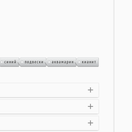
,
,
,
,
синий
подвески
аквамарин
кианит