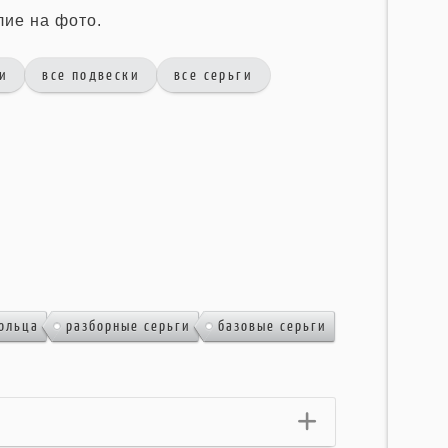
лие на фото.
ги
все подвески
все серьги
,
,
ольца
разборные серьги
базовые серьги