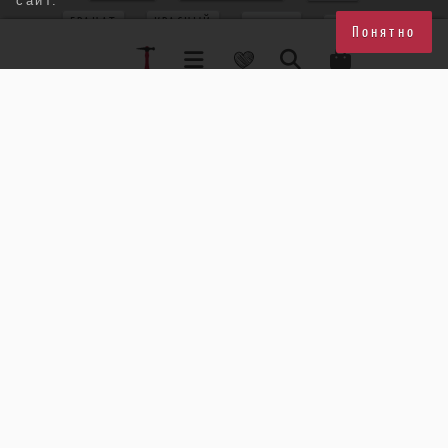
сайт.
ГРАНАТ
КРАСНЫЙ
КОРАЛЛ
КРУЖЕВО
Понятно
КВАРЦ РУТИЛ
ЖЕЛТЫЙ+ФИОЛЕТОВЫЙ
БЕЖЕВЫЙ
КВАРЦ
АМАЗОНИТ
ПЕРИДОТ
БЕЛОМОРИТ
КРУПНЫЙ КУЛОН
МЯТНЫЙ
РОЗОВЫЙ КВАРЦ
РОЗОВЫЙ+ЗЕЛЕНЫЙ
РУБИН
ЦВЕТОК
БЛЕДНО-ГОЛУБОЙ
ХРИЗОПРАЗ
ЖЕЛТЫЙ+КРАСНЫЙ
АСИММЕТРИЯ
КРАСНО-ОРАНЖЕВЫЙ
МУЛЬТИКОЛОР
ТРЕУГОЛЬНИК
ХАЛЦЕДОН
ПУССЕТЫ
БИРЮЗА
СЕРЬГИ-ЦВЕТЫ
МИЮКИ
СТЕКЛО
ФАРФОР
МЕДЬ
СИНИЙ+ЖЕЛТЫЙ
КРУПНЫЙ ПЕРСТЕНЬ
СИНИЙ+ЗЕЛЕНЫЙ
МАЛЕНЬКИЕ СЕРЬГИ
ТОПАЗ
СЕРЬГИ-КОЛЬЦА
РАЗБОРНЫЕ СЕРЬГИ
ПРЕНИТ