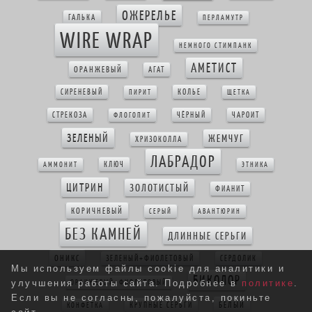
ОЖЕРЕЛЬЕ
ГАЛЬКА
ПЕРЛАМУТР
WIRE WRAP
НЕМНОГО СТИМПАНК
АМЕТИСТ
ОРАНЖЕВЫЙ
АГАТ
СИРЕНЕВЫЙ
КОЛЬЕ
ПИРИТ
ЩЕТКА
СТРЕКОЗА
ЧЁРНЫЙ
ЧАРОИТ
ФЛОГОПИТ
ЗЕЛЕНЫЙ
ЖЕМЧУГ
ХРИЗОКОЛЛА
ЛАБРАДОР
КЛЮЧ
АММОНИТ
ЭТНИКА
ЦИТРИН
ЗОЛОТИСТЫЙ
ФИАНИТ
КОРИЧНЕВЫЙ
СЕРЫЙ
АВАНТЮРИН
БЕЗ КАМНЕЙ
ДЛИННЫЕ СЕРЬГИ
ОНИКС
ЗЕЛЕНЫЙ+ФИОЛЕТОВЫЙ
СЕРДОЛИК
Мы используем файлы cookie для аналитики и
БИКОЛОР
ОРАНЖЕВЫЙ+ФИОЛЕТОВЫЙ
улучшения работы сайта. Подробнее в
политике
.
Если вы не согласны, пожалуйста, покиньте
БЕЛЫЙ
КРУПНЫЕ СЕРЬГИ
КОНФЕТКА