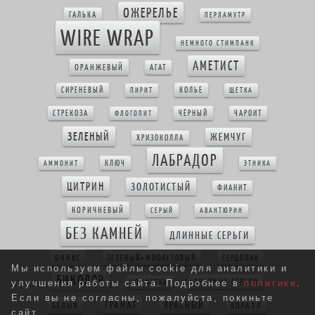
ОЖЕРЕЛЬЕ
ГАЛЬКА
ПЕРЛАМУТР
WIRE WRAP
НЕМНОГО СТИМПАНК
АМЕТИСТ
ОРАНЖЕВЫЙ
АГАТ
СИРЕНЕВЫЙ
КОЛЬЕ
ПИРИТ
ЩЕТКА
СТРЕКОЗА
ЧЁРНЫЙ
ЧАРОИТ
ФЛОГОПИТ
ЗЕЛЕНЫЙ
ЖЕМЧУГ
ХРИЗОКОЛЛА
ЛАБРАДОР
КЛЮЧ
АММОНИТ
ЭТНИКА
ЦИТРИН
ЗОЛОТИСТЫЙ
ФИАНИТ
КОРИЧНЕВЫЙ
СЕРЫЙ
АВАНТЮРИН
БЕЗ КАМНЕЙ
ДЛИННЫЕ СЕРЬГИ
ОНИКС
ЗЕЛЕНЫЙ+ФИОЛЕТОВЫЙ
СЕРДОЛИК
Мы используем файлы cookie для аналитики и
БИКОЛОР
КРУПНЫЕ СЕРЬГИ
КОНФЕТКА
улучшения работы сайта. Подробнее в
политике
.
Если вы не согласны, пожалуйста, покиньте
ГРАНАТ
КРАСНЫЙ
БЕЛЫЙ
КОРАЛЛ
сайт.