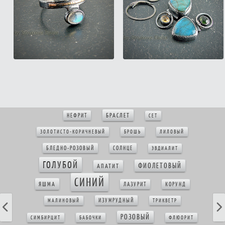
БРАСЛЕТ
НЕФРИТ
СЕТ
ЗОЛОТИСТО-КОРИЧНЕВЫЙ
БРОШЬ
ЛИЛОВЫЙ
БЛЕДНО-РОЗОВЫЙ
СОЛНЦЕ
ЭВДИАЛИТ
ГОЛУБОЙ
ФИОЛЕТОВЫЙ
АПАТИТ
СИНИЙ
ЯШМА
ЛАЗУРИТ
КОРУНД
ИЗУМРУДНЫЙ
МАЛИНОВЫЙ
ТРИКВЕТР
РОЗОВЫЙ
СИМБИРЦИТ
БАБОЧКИ
ФЛЮОРИТ